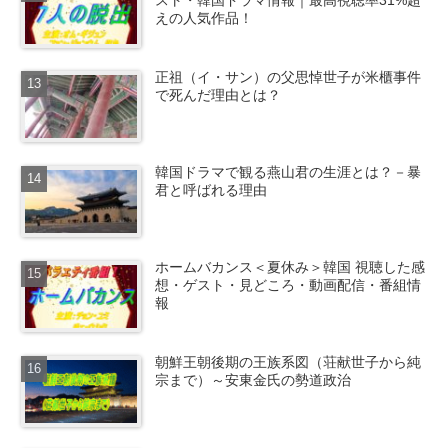
スト・韓国ドラマ情報｜最高視聴率31%超
えの人気作品！
正祖（イ・サン）の父思悼世子が米櫃事件
で死んだ理由とは？
韓国ドラマで観る燕山君の生涯とは？－暴
君と呼ばれる理由
ホームバカンス＜夏休み＞韓国 視聴した感
想・ゲスト・見どころ・動画配信・番組情
報
朝鮮王朝後期の王族系図（荘献世子から純
宗まで）～安東金氏の勢道政治