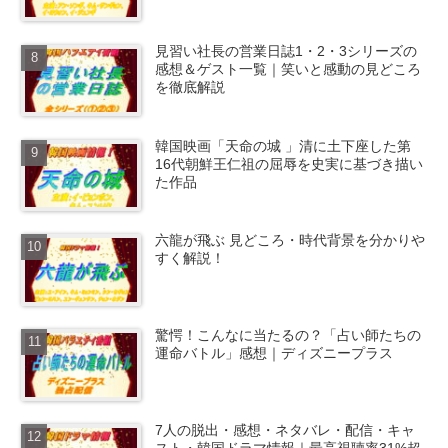
見習い社長の営業日誌1・2・3シリーズの
感想＆ゲスト一覧｜笑いと感動の見どころ
を徹底解説
韓国映画「天命の城 」清に土下座した第
16代朝鮮王仁祖の屈辱を史実に基づき描い
た作品
六龍が飛ぶ 見どころ・時代背景を分かりや
すく解説！
驚愕！こんなに当たるの？「占い師たちの
運命バトル」感想｜ディズニープラス
7人の脱出・感想・ネタバレ・配信・キャ