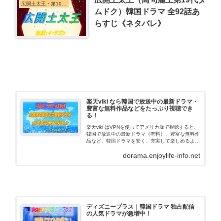
広開土太王・第19代王
ムドク）韓国ドラマ 全92話あ
らすじ《ネタバレ》
楽天viki なら韓国で放送中の最新ドラマ・
豊富な無料作品などをたっぷり視聴でき
る！
楽天viki はVPNを使ってアメリカ版で視聴すると、
韓国で放送中の最新ドラマ（有料）、豊富な無料作
品など、韓国ドラマを安く、充実して楽しめるよう
になります。ここでは、その視聴方法について、ご
dorama.enjoylife-info.net
紹介しています。
ディズニープラス｜韓国ドラマ 独占配信
の人気ドラマが急増中！