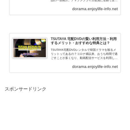
品の一部紹介。アマゾンプライム会員に登録で受け
られる特典・注意事項などについてご紹介していま
dorama.enjoylife-info.net
す。
TSUTAYA 宅配DVDの賢い利用方法・利用
するメリット・おすすめな特典とは？
TSUTAYA宅配DVDレンタルで韓国ドラマを観るメ
リットってあるの？コロナ禍以来、おうち時間で過
ごすことが多くなり、動画配信サービスを利用して
いる人も、急増しているようですね。実は、
dorama.enjoylife-info.net
「TSUTAYA宅配DVDレンタル」は、”韓国ドラマを
観…
スポンサードリンク