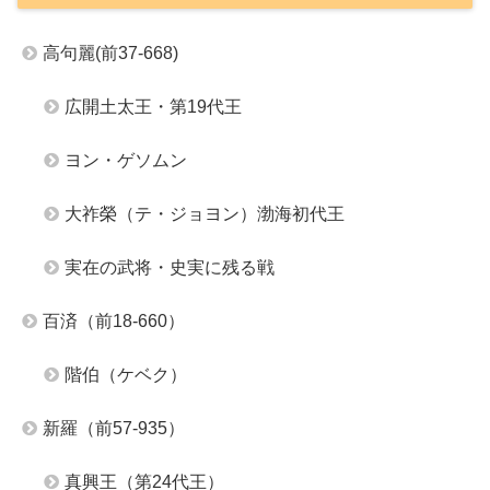
高句麗(前37-668)
広開土太王・第19代王
ヨン・ゲソムン
大祚榮（テ・ジョヨン）渤海初代王
実在の武将・史実に残る戦
百済（前18-660）
階伯（ケベク）
新羅（前57-935）
真興王（第24代王）