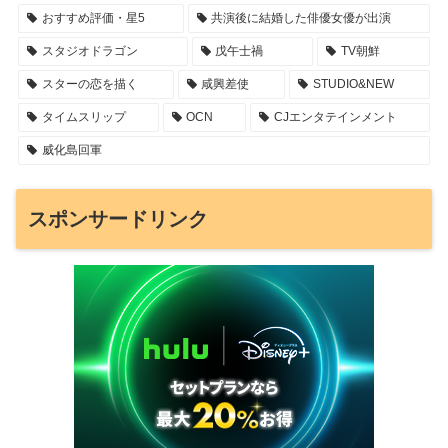
おすすめ評価・星5
共演後に結婚した俳優女優が出演
スタジオドラゴン
戊午士禍
TV朝鮮
スターの恋を描く
咸興差使
STUDIO&NEW
タイムスリップ
OCN
CJエンタテインメント
威化島回軍
スポンサードリンク