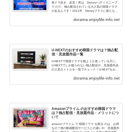
韓ドラ好き、必見！実は、Disney+ (ディズニープ
ラス)で、独占配信されている大人気の韓国ドラマ
があるんです！2021年、Disneyプラスに新たな風
が吹き込みました。総合エンターテイメントブラン
dorama.enjoylife-info.net
ド「スター」の仲間入りによって、ディズニ…
U-NEXTのおすすめ韓国ドラマは？独占配
信・見放題作品一覧
U-NEXTで韓国ドラマを観ようか迷っている方に、
U-NEXTでしか観られない独占配信や、見放題作品
の人気タイトルを一覧でチェック！U-NEXTをお得
に利用するおすすめな点なども合わせてご紹介して
dorama.enjoylife-info.net
います。まずは、U-NEXTの利用するメリットを、
こちらでご確認下さい！
Amazonプライム のおすすめ韓国ドラマ
は？独占配信・見放題作品・メリットにつ
いて
amazonプライム で 韓国ドラマ を観る のは、お得
なの？他の動画配信サービスとの違いや、見放題作