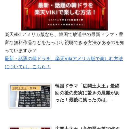
楽天viki アメリカ版なら、韓国で放送中の最新ドラマ・豊
富な無料作品などをたっぷり視聴できる方法があるのを知
っていますか？
最新・話題の韓ドラを、楽天Vikiアメリカ版で楽しむ方法
については、こちら！
韓国ドラマ「広開土太王」最終
広開土太王・第19代王
回の後の史実に驚きの展開があ
った！最後に笑ったのは、
誰！？
広開土太王（高句麗王第19代タ