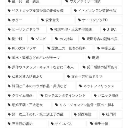
乱・変・役・謀反
ウガファミリー出演
ベストカップル賞受賞の俳優女優
イ・ビョンフン監督作品
ホラー
安東金氏
ナ・ヨンソクPD
ヒーリングドラマ
韓国料理・王宮料理関連
JTBC
閑中録
ゾンビ
ホン姉妹
豊臣秀吉の朝鮮出兵
KBS大河ドラマ
歴史上の一覧表の資料
中宗反正
風水・観相などの占いがテーマ
廃妃
原作やスタッフ・キャストなどに日本人
反日感情の描写あり
仏教関連の話題あり
文化・芸術系ドラマ
韓国と日本のコラボ作品・共演など
ネットフィリックス
クライム映画
ロッテエンタテインメント
パニック映画
朝鮮王朝・三大悪女
キム・ジョンソン監督・演出・脚本
第一次王子の乱・第二次王子の乱
癸酉靖難
杜門洞
三田渡の盟約
サイコパス
辛壬士禍