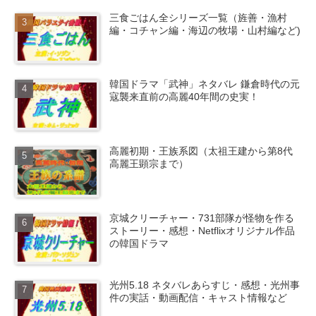
三食ごはん全シリーズ一覧（旌善・漁村
編・コチャン編・海辺の牧場・山村編など)
韓国ドラマ「武神」ネタバレ 鎌倉時代の元
寇襲来直前の高麗40年間の史実！
高麗初期・王族系図（太祖王建から第8代
高麗王顕宗まで）
京城クリーチャー・731部隊が怪物を作る
ストーリー・感想・Netflixオリジナル作品
の韓国ドラマ
光州5.18 ネタバレあらすじ・感想・光州事
件の実話・動画配信・キャスト情報など