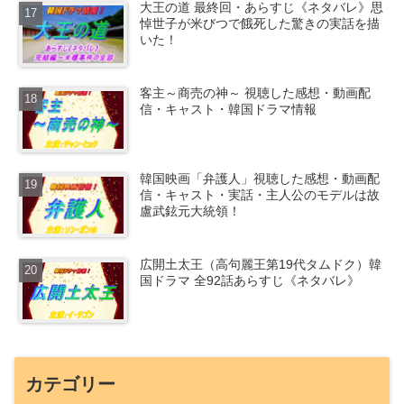
大王の道 最終回・あらすじ《ネタバレ》思
悼世子が米びつで餓死した驚きの実話を描
いた！
客主～商売の神～ 視聴した感想・動画配
信・キャスト・韓国ドラマ情報
韓国映画「弁護人」視聴した感想・動画配
信・キャスト・実話・主人公のモデルは故
盧武鉉元大統領！
広開土太王（高句麗王第19代タムドク）韓
国ドラマ 全92話あらすじ《ネタバレ》
カテゴリー