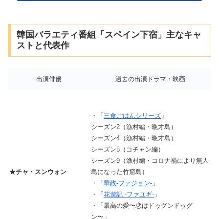
韓国バラエティ番組「スペイン下宿」主なキャ
ストと代表作
出演俳優
過去の出演ドラマ・映画
・「
三食ごはんシリーズ
」
シーズン2（漁村編・晩才島）
シーズン4（漁村編・晩才島）
シーズン5（コチャン編）
シーズン9（漁村編・コロナ禍により無人
★チャ・スンウォン
島になった竹窟島）
・「
華政-ファジョン-
」
・「
花遊記 -ファユギ-
」
・「最高の愛〜恋はドゥグンドゥグ
ン〜」