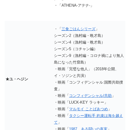
・「ATHENA-アテナ-」
・「
三食ごはんシリーズ
」
シーズン2（漁村編・晩才島）
シーズン4（漁村編・晩才島）
シーズン5（コチャン編）
シーズン9（漁村編・コロナ禍により無人
島になった竹窟島）
・映画「完璧な他人」（2018年公開、
イ・ソジンと共演）
★ユ・ヘジン
・映画「コンフィデンシャル:国際共助捜
査」
・映画「
コンフィデンシャル/共助
」
・映画「LUCK-KEY ラッキー」
・映画「
マルモイ ことばあつめ
」
・映画「
タクシー運転手 約束は海を越え
て
」
・映画「
1987、ある闘いの真実
」