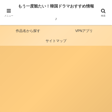
見どころ・俳優・番組の感想・韓国から見た日本の歴史など、韓国ドラマ・バ
もう一度観たい！韓国ドラマおすすめ情報
ラエティー番組のおすすめをご紹介しています。
メニュー
検索
♪
ホーム
動画配信比較
作品名から探す
VPNアプリ
サイトマップ