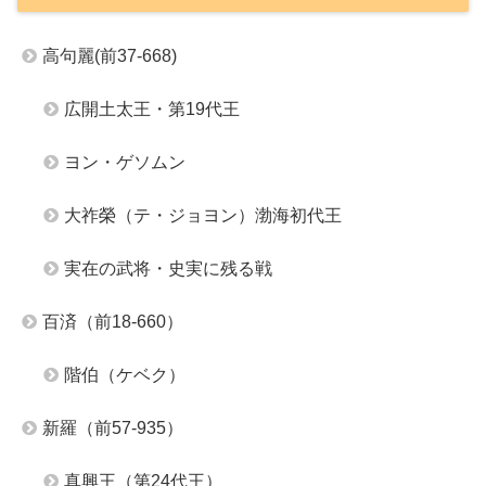
高句麗(前37-668)
広開土太王・第19代王
ヨン・ゲソムン
大祚榮（テ・ジョヨン）渤海初代王
実在の武将・史実に残る戦
百済（前18-660）
階伯（ケベク）
新羅（前57-935）
真興王（第24代王）