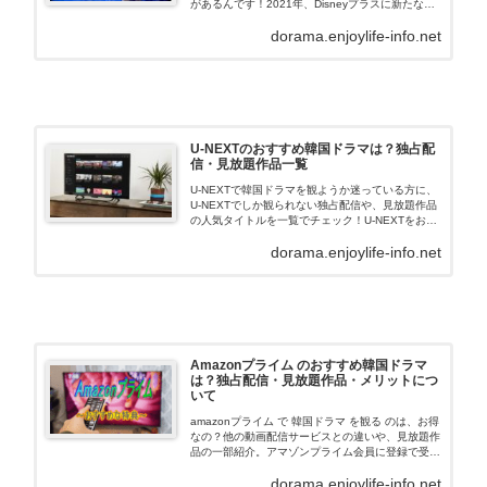
があるんです！2021年、Disneyプラスに新たな風
が吹き込みました。総合エンターテイメントブラン
dorama.enjoylife-info.net
ド「スター」の仲間入りによって、ディズニ…
U-NEXTのおすすめ韓国ドラマは？独占配
信・見放題作品一覧
U-NEXTで韓国ドラマを観ようか迷っている方に、
U-NEXTでしか観られない独占配信や、見放題作品
の人気タイトルを一覧でチェック！U-NEXTをお得
に利用するおすすめな点なども合わせてご紹介して
dorama.enjoylife-info.net
います。まずは、U-NEXTの利用するメリットを、
こちらでご確認下さい！
Amazonプライム のおすすめ韓国ドラマ
は？独占配信・見放題作品・メリットにつ
いて
amazonプライム で 韓国ドラマ を観る のは、お得
なの？他の動画配信サービスとの違いや、見放題作
品の一部紹介。アマゾンプライム会員に登録で受け
られる特典・注意事項などについてご紹介していま
dorama.enjoylife-info.net
す。