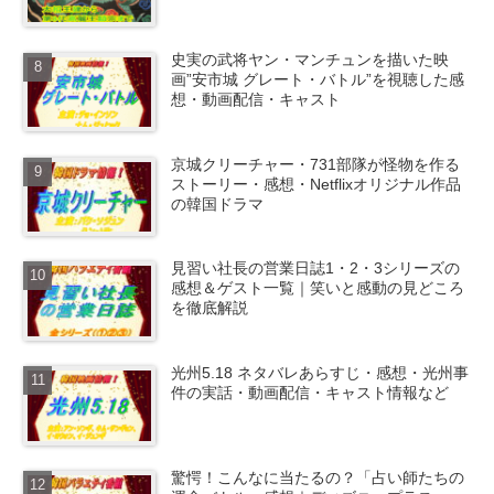
史実の武将ヤン・マンチュンを描いた映
画”安市城 グレート・バトル”を視聴した感
想・動画配信・キャスト
京城クリーチャー・731部隊が怪物を作る
ストーリー・感想・Netflixオリジナル作品
の韓国ドラマ
見習い社長の営業日誌1・2・3シリーズの
感想＆ゲスト一覧｜笑いと感動の見どころ
を徹底解説
光州5.18 ネタバレあらすじ・感想・光州事
件の実話・動画配信・キャスト情報など
驚愕！こんなに当たるの？「占い師たちの