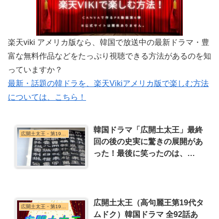
楽天viki アメリカ版なら、韓国で放送中の最新ドラマ・豊
富な無料作品などをたっぷり視聴できる方法があるのを知
っていますか？
最新・話題の韓ドラを、楽天Vikiアメリカ版で楽しむ方法
については、こちら！
韓国ドラマ「広開土太王」最終
広開土太王・第19代王
回の後の史実に驚きの展開があ
った！最後に笑ったのは、
誰！？
広開土太王（高句麗王第19代タ
広開土太王・第19代王
ムドク）韓国ドラマ 全92話あ