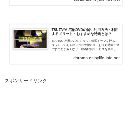
TSUTAYA 宅配DVDの賢い利用方法・利用
するメリット・おすすめな特典とは？
TSUTAYA宅配DVDレンタルで韓国ドラマを観るメ
リットってあるの？コロナ禍以来、おうち時間で過
ごすことが多くなり、動画配信サービスを利用して
いる人も、急増しているようですね。実は、
dorama.enjoylife-info.net
「TSUTAYA宅配DVDレンタル」は、”韓国ドラマを
観…
スポンサードリンク