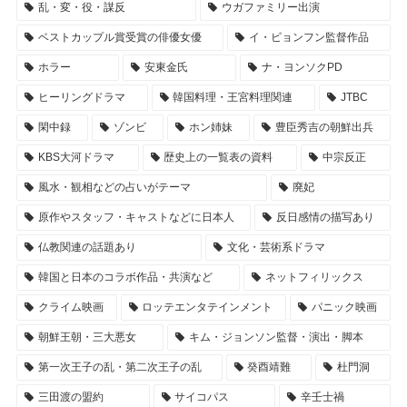
乱・変・役・謀反
ウガファミリー出演
ベストカップル賞受賞の俳優女優
イ・ビョンフン監督作品
ホラー
安東金氏
ナ・ヨンソクPD
ヒーリングドラマ
韓国料理・王宮料理関連
JTBC
閑中録
ゾンビ
ホン姉妹
豊臣秀吉の朝鮮出兵
KBS大河ドラマ
歴史上の一覧表の資料
中宗反正
風水・観相などの占いがテーマ
廃妃
原作やスタッフ・キャストなどに日本人
反日感情の描写あり
仏教関連の話題あり
文化・芸術系ドラマ
韓国と日本のコラボ作品・共演など
ネットフィリックス
クライム映画
ロッテエンタテインメント
パニック映画
朝鮮王朝・三大悪女
キム・ジョンソン監督・演出・脚本
第一次王子の乱・第二次王子の乱
癸酉靖難
杜門洞
三田渡の盟約
サイコパス
辛壬士禍