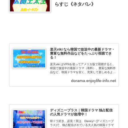
らすじ《ネタバレ》
楽天viki なら韓国で放送中の最新ドラマ・
豊富な無料作品などをたっぷり視聴でき
る！
楽天viki はVPNを使ってアメリカ版で視聴すると、
韓国で放送中の最新ドラマ（有料）、豊富な無料作
品など、韓国ドラマを安く、充実して楽しめるよう
になります。ここでは、その視聴方法について、ご
dorama.enjoylife-info.net
紹介しています。
ディズニープラス｜韓国ドラマ 独占配信
の人気ドラマが急増中！
韓ドラ好き、必見！実は、Disney+ (ディズニープ
ラス)で、独占配信されている大人気の韓国ドラマ