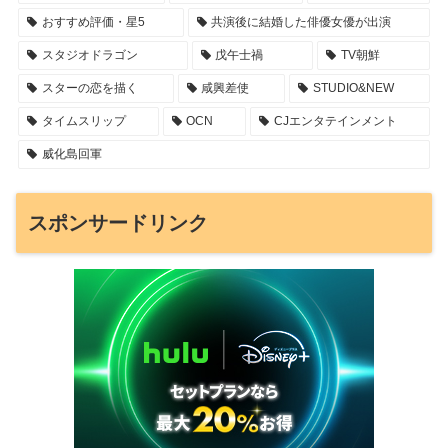
おすすめ評価・星5
共演後に結婚した俳優女優が出演
スタジオドラゴン
戊午士禍
TV朝鮮
スターの恋を描く
咸興差使
STUDIO&NEW
タイムスリップ
OCN
CJエンタテインメント
威化島回軍
スポンサードリンク