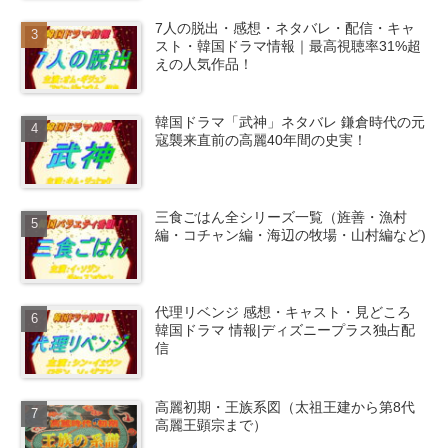
7人の脱出・感想・ネタバレ・配信・キャ
スト・韓国ドラマ情報｜最高視聴率31%超
えの人気作品！
韓国ドラマ「武神」ネタバレ 鎌倉時代の元
寇襲来直前の高麗40年間の史実！
三食ごはん全シリーズ一覧（旌善・漁村
編・コチャン編・海辺の牧場・山村編など)
代理リベンジ 感想・キャスト・見どころ
韓国ドラマ 情報|ディズニープラス独占配
信
高麗初期・王族系図（太祖王建から第8代
高麗王顕宗まで）