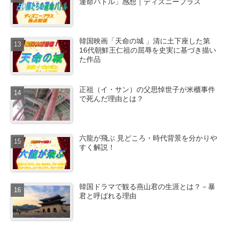
運命バトル」感想｜ディズニープラス
韓国映画「天命の城 」清に土下座した第
16代朝鮮王仁祖の屈辱を史実に基づき描い
た作品
正祖（イ・サン）の父思悼世子が米櫃事件
で死んだ理由とは？
六龍が飛ぶ 見どころ・時代背景を分かりや
すく解説！
韓国ドラマで観る燕山君の生涯とは？－暴
君と呼ばれる理由