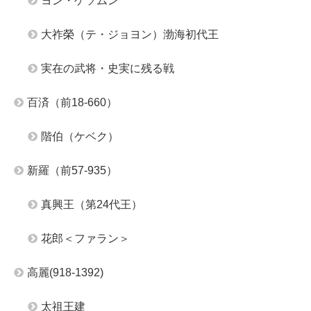
ヨン・ゲソムン
大祚榮（テ・ジョヨン）渤海初代王
実在の武将・史実に残る戦
百済（前18-660）
階伯（ケベク）
新羅（前57-935）
真興王（第24代王）
花郎＜ファラン＞
高麗(918-1392)
太祖王建