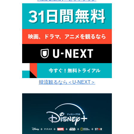
韓流観るなら＜U-NEXT＞