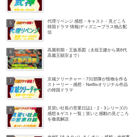
代理リベンジ 感想・キャスト・見どころ
韓国ドラマ 情報|ディズニープラス独占配
信
高麗初期・王族系図（太祖王建から第8代
高麗王顕宗まで）
京城クリーチャー・731部隊が怪物を作る
ストーリー・感想・Netflixオリジナル作品
の韓国ドラマ
見習い社長の営業日誌1・2・3シリーズの
感想＆ゲスト一覧｜笑いと感動の見どころ
を徹底解説
光州5.18 ネタバレあらすじ・感想・光州事