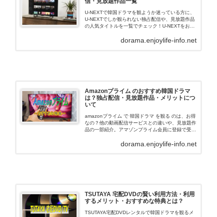
信・見放題作品一覧
U-NEXTで韓国ドラマを観ようか迷っている方に、
U-NEXTでしか観られない独占配信や、見放題作品
の人気タイトルを一覧でチェック！U-NEXTをお得
に利用するおすすめな点なども合わせてご紹介して
dorama.enjoylife-info.net
います。まずは、U-NEXTの利用するメリットを、
こちらでご確認下さい！
Amazonプライム のおすすめ韓国ドラマ
は？独占配信・見放題作品・メリットにつ
いて
amazonプライム で 韓国ドラマ を観る のは、お得
なの？他の動画配信サービスとの違いや、見放題作
品の一部紹介。アマゾンプライム会員に登録で受け
られる特典・注意事項などについてご紹介していま
dorama.enjoylife-info.net
す。
TSUTAYA 宅配DVDの賢い利用方法・利用
するメリット・おすすめな特典とは？
TSUTAYA宅配DVDレンタルで韓国ドラマを観るメ