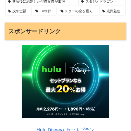
共演後に結婚した俳優女優が出演
スタジオドラゴン
戊午士禍
TV朝鮮
スターの恋を描く
咸興差使
スポンサードリンク
Hulu Disney+ セットプラン