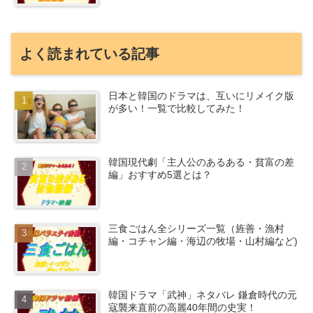
よく読まれている記事
日本と韓国のドラマは、互いにリメイク版
が多い！一覧で比較してみた！
韓国現代劇「主人公のあるある・貧富の差
編」おすすめ5選とは？
三食ごはん全シリーズ一覧（旌善・漁村
編・コチャン編・海辺の牧場・山村編など)
韓国ドラマ「武神」ネタバレ 鎌倉時代の元
寇襲来直前の高麗40年間の史実！