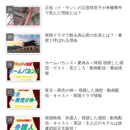
正祖（イ・サン）の父思悼世子が米櫃事件
で死んだ理由とは？
韓国ドラマで観る燕山君の生涯とは？－暴
君と呼ばれる理由
ホームバカンス＜夏休み＞韓国 視聴した感
想・ゲスト・見どころ・動画配信・番組情
報
客主～商売の神～ 視聴した感想・動画配
信・キャスト・韓国ドラマ情報
韓国映画「弁護人」視聴した感想・動画配
信・キャスト・実話・主人公のモデルは故
盧武鉉元大統領！