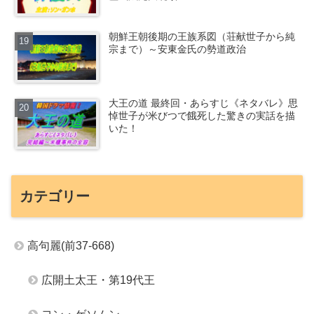
朝鮮王朝後期の王族系図（荘献世子から純
宗まで）～安東金氏の勢道政治
大王の道 最終回・あらすじ《ネタバレ》思
悼世子が米びつで餓死した驚きの実話を描
いた！
カテゴリー
高句麗(前37-668)
広開土太王・第19代王