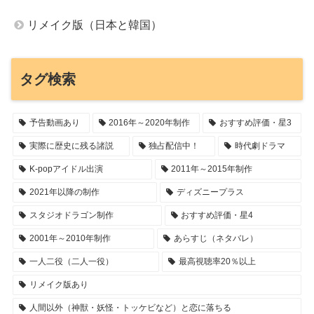
リメイク版（日本と韓国）
タグ検索
予告動画あり
2016年～2020年制作
おすすめ評価・星3
実際に歴史に残る諸説
独占配信中！
時代劇ドラマ
K-popアイドル出演
2011年～2015年制作
2021年以降の制作
ディズニープラス
スタジオドラゴン制作
おすすめ評価・星4
2001年～2010年制作
あらすじ（ネタバレ）
一人二役（二人一役）
最高視聴率20％以上
リメイク版あり
人間以外（神獣・妖怪・トッケビなど）と恋に落ちる