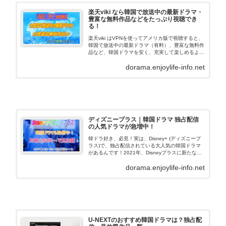
楽天viki なら韓国で放送中の最新ドラマ・
豊富な無料作品などをたっぷり視聴でき
る！
楽天viki はVPNを使ってアメリカ版で視聴すると、
韓国で放送中の最新ドラマ（有料）、豊富な無料作
品など、韓国ドラマを安く、充実して楽しめるよう
になります。ここでは、その視聴方法について、ご
dorama.enjoylife-info.net
紹介しています。
ディズニープラス｜韓国ドラマ 独占配信
の人気ドラマが急増中！
韓ドラ好き、必見！実は、Disney+ (ディズニープ
ラス)で、独占配信されている大人気の韓国ドラマ
があるんです！2021年、Disneyプラスに新たな風
が吹き込みました。総合エンターテイメントブラン
dorama.enjoylife-info.net
ド「スター」の仲間入りによって、ディズニ…
U-NEXTのおすすめ韓国ドラマは？独占配