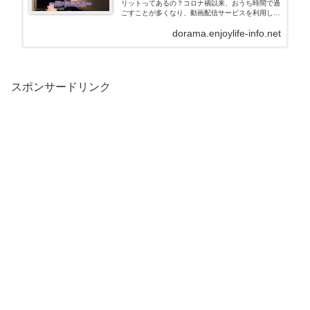
リットってあるの？コロナ禍以来、おうち時間で過
ごすことが多くなり、動画配信サービスを利用して
いる人も、急増しているようですね。実は、
dorama.enjoylife-info.net
「TSUTAYA宅配DVDレンタル」は、”韓国ドラマを
観…
スポンサードリンク