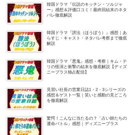
韓国ドラマ『伝説のキッチン・ソルジャ
ー』感想＆評価口コミ！最終回結末のネタ
バレ徹底解説
韓国ドラマ『謗法（ほうぼう）』感想｜あ
らすじ・キャスト・ネタバレ考察まで徹底
解説
韓国ドラマ『悪鬼』感想・考察｜キム・テ
リの怪演と衝撃の結末を徹底解説【ディズ
ニープラス独占配信】
見習い社長の営業日誌1・2・3シリーズの
感想＆ゲスト一覧｜笑いと感動の見どころ
を徹底解説
驚愕！こんなに当たるの？「占い師たちの
運命バトル」感想｜ディズニープラス