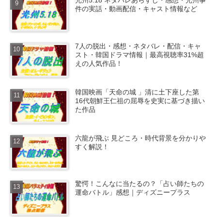
件の実話・動画配信・キャスト情報など
7人の脱出・感想・ネタバレ・配信・キャ
スト・韓国ドラマ情報｜最高視聴率31%超
えの人気作品！
韓国映画「天命の城 」清に土下座した第
16代朝鮮王仁祖の屈辱を史実に基づき描い
た作品
六龍が飛ぶ 見どころ・時代背景を分かりや
すく解説！
驚愕！こんなに当たるの？「占い師たちの
運命バトル」感想｜ディズニープラス