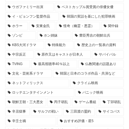
ウガファミリー出演
ベストカップル賞受賞の俳優女優
イ・ビョンフン監督作品
韓国の実話を基にした犯罪映画
ホラー
安東金氏
怪奇（幽霊・悪霊）
閑中録
ゾンビ
ホン姉妹
豊臣秀吉の朝鮮出兵
KBS大河ドラマ
特殊能力
歴史上の一覧表の資料
中宗反正
原作又はキャストが日本人
サバイバル
TVING
最高視聴率40％以上
仏教関連の話題あり
文化・芸術系ドラマ
韓国と日本のコラボ作品・共演など
ネットフィリックス
クライム映画
ロッテエンタテインメント
パニック映画
朝鮮王朝・三大悪女
丙子胡乱
ゲーム番組
丁卯胡乱
辛丑獄事
サルフの戦い
三田渡の盟約
サイコパス
辛壬士禍
おすすめ評価・星5